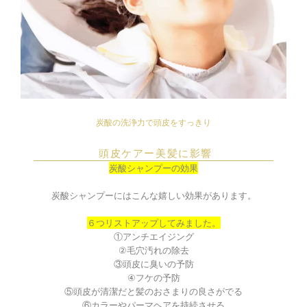
炭酸の洗浄力で頭皮をすっきり
頭皮ケアー美髪に影響
炭酸シャンプーの効果
炭酸シャンプーにはこんな嬉しい効果があります。
６つリストアップしてみました。
①アンチエイジング
②毛穴汚れの除去
③頭皮に臭いの予防
④フケの予防
⑤頭皮が清潔だと髪のおさまりの良さがでる
⑥カラーやパーマヘアを持続させる